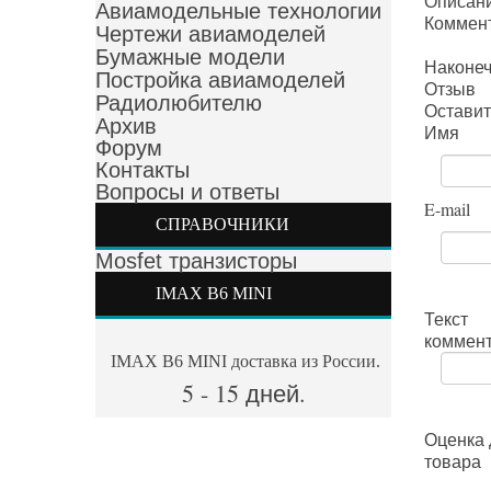
Описан
Авиамодельные технологии
Коммен
Чертежи авиамоделей
Бумажные модели
Наконеч
Постройка авиамоделей
Отзыв
Радиолюбителю
Оставит
Архив
Имя
Форум
Контакты
Вопросы и ответы
E-mail
СПРАВОЧНИКИ
Mosfet транзисторы
IMAX B6 MINI
Текст
коммен
IMAX B6 MINI доставка из России.
5 - 15 дней.
Оценка 
товара