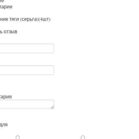
ие
тарии
ник тяги (серьга)(4шт)
ь отзыв
тария
для