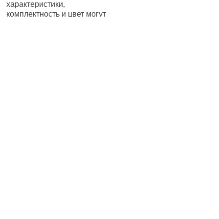
характеристики,
комплектность и цвет могут
быть изменены
производителем без
уведомления.
КОНТАКТЫ
Контакты
Пункты выдачи.
ПОМОЩЬ
Карта сайта
Способы оплаты
КАБИНЕТ
Кабинет
Мои закладки
Корзина
ИНФОРМАЦИЯ