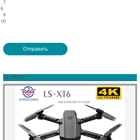
7
8
9
10
ALI INFO