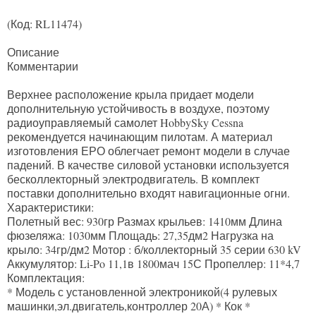
(Код:
RL11474
)
Описание
Комментарии
Верхнее расположение крыла придает модели
дополнительную устойчивость в воздухе, поэтому
радиоуправляемый самолет HobbySky Cessna
рекомендуется начинающим пилотам. А материал
изготовления ЕРО облегчает ремонт модели в случае
падений. В качестве силовой установки используется
бесколлекторный электродвигатель. В комплект
поставки дополнительно входят навигационные огни.
Характеристики:
Полетный вес: 930гр Размах крыльев: 1410мм Длина
фюзеляжа: 1030мм Площадь: 27,35дм2 Нагрузка на
крыло: 34гр/дм2 Мотор : б/коллекторный 35 серии 630 kV
Аккумулятор: Li-Po 11,1в 1800мач 15С Пропеллер: 11*4,7
Комплектация:
* Модель с установленной электроникой(4 рулевых
машинки,эл.двигатель,контроллер 20А) * Кок *